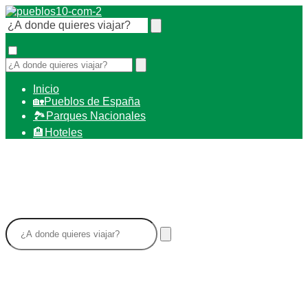
Inicio
🏡Pueblos de España
🏞️ Parques Nacionales
🏨 Hoteles
Piña De Esgueva. Pueblos de
Valladolid. Fotos, videos, mapas y
recomendaciones