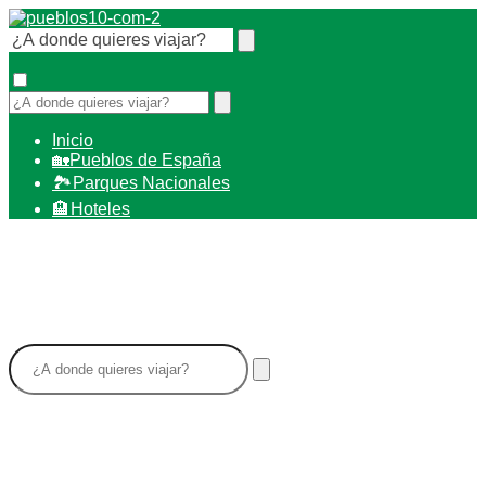
Inicio
🏡Pueblos de España
🏞️ Parques Nacionales
🏨 Hoteles
Valdelcubo. Pueblos de Guadalajara.
Fotos, videos, mapas y
recomendaciones